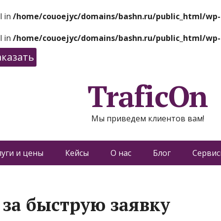
l in
/home/couoejyc/domains/bashn.ru/public_html/wp-
l in
/home/couoejyc/domains/bashn.ru/public_html/wp-
аказать
TraficOn
Мы приведем клиентов вам!
луги и цены
Кейсы
О нас
Блог
Сервис
 за быструю заявку