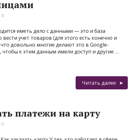
блицами
 0
ходится иметь дело с данными — это и база
о вести учет товаров (для этого есть конечно и
 что довольно многие делают это в Google-
о, чтобы к этим данным имели доступ и другие …
Читать далее
ть платежи на карту
 0
ак заказать карту У тех, кто работает в сфере