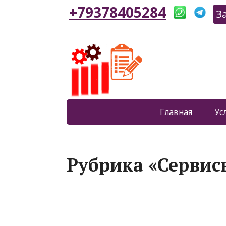
+79378405284
З
Главная
Ус
Рубрика «Сервис