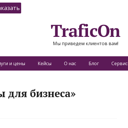
аказать
TraficOn
Мы приведем клиентов вам!
луги и цены
Кейсы
О нас
Блог
Сервис
ы для бизнеса»